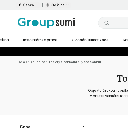
Česko
Čeština
ktřina
Instalatérské práce
Ovládání klimatizace
Ko
Domů
Koupelna
Toalety a náhradní díly Sfa Sanitrit
To
Objevte širokou nabídku
v oblasti sanitární tec
Cena