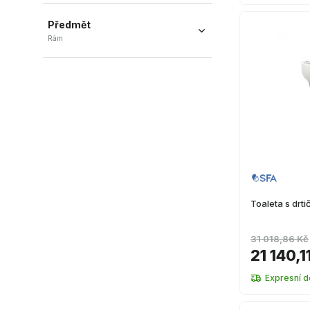
Předmět
Rám
Rám
(
1
)
Toaleta s dr
31 018,86 Kč
21 140,1
Expresní d