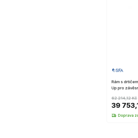
Rám s drtiče
Up pro závěsn
62 214,12 Kč
39 753,
Doprava z