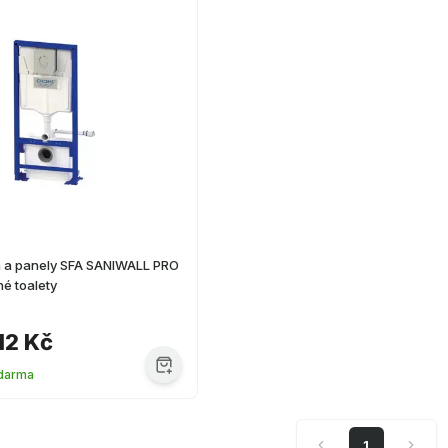
m a panely SFA SANIWALL PRO
é toalety
12 Kč
darma
1