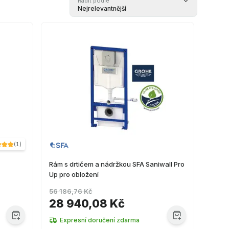
Řadit podle
Nejrelevantnější
(
1
)
Rám s drtičem a nádržkou SFA Saniwall Pro
Up pro obložení
56 186,76 Kč
28 940,08 Kč
Expresní doručení zdarma