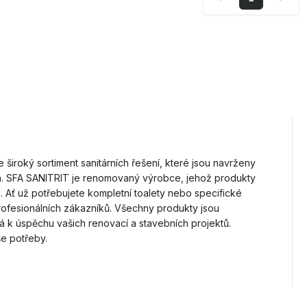
 široký sortiment sanitárních řešení, které jsou navrženy
ech. SFA SANITRIT je renomovaný výrobce, jehož produkty
i. Ať už potřebujete kompletní toalety nebo specifické
rofesionálních zákazníků. Všechny produkty jsou
vá k úspěchu vašich renovací a stavebních projektů.
še potřeby.