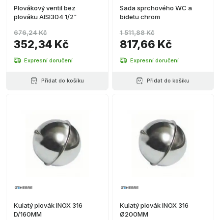
Plovákový ventil bez
Sada sprchového WC a
plováku AISI304 1/2"
bidetu chrom
676,24 Kč
1 511,88 Kč
352,34 Kč
817,66 Kč
Expresní doručení
Expresní doručení
Přidat do košíku
Přidat do košíku
Kulatý plovák INOX 316
Kulatý plovák INOX 316
D/160MM
Ø200MM