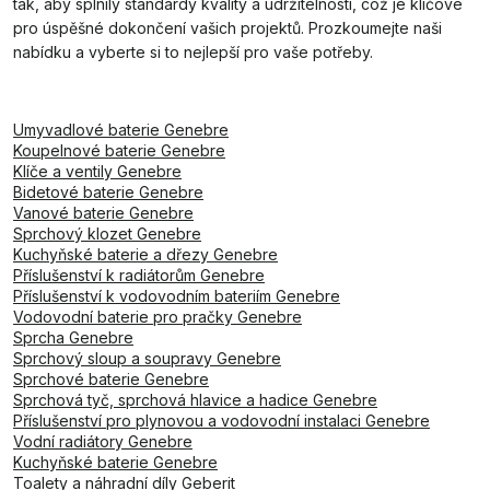
tak, aby splnily standardy kvality a udržitelnosti, což je klíčové
pro úspěšné dokončení vašich projektů. Prozkoumejte naši
nabídku a vyberte si to nejlepší pro vaše potřeby.
Umyvadlové baterie Genebre
Koupelnové baterie Genebre
Klíče a ventily Genebre
Bidetové baterie Genebre
Vanové baterie Genebre
Sprchový klozet Genebre
Kuchyňské baterie a dřezy Genebre
Příslušenství k radiátorům Genebre
Příslušenství k vodovodním bateriím Genebre
Vodovodní baterie pro pračky Genebre
Sprcha Genebre
Sprchový sloup a soupravy Genebre
Sprchové baterie Genebre
Sprchová tyč, sprchová hlavice a hadice Genebre
Příslušenství pro plynovou a vodovodní instalaci Genebre
Vodní radiátory Genebre
Kuchyňské baterie Genebre
Toalety a náhradní díly Geberit