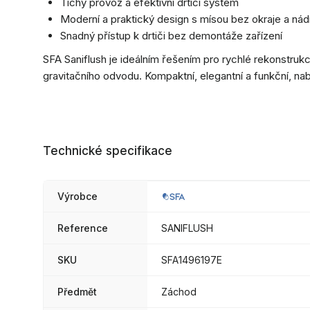
Tichý provoz a efektivní drticí systém
Moderní a praktický design s mísou bez okraje a ná
Snadný přístup k drtiči bez demontáže zařízení
SFA Saniflush je ideálním řešením pro rychlé rekonstru
gravitačního odvodu. Kompaktní, elegantní a funkční, nab
Technické specifikace
Výrobce
Reference
SANIFLUSH
SKU
SFA1496197E
Předmět
Záchod