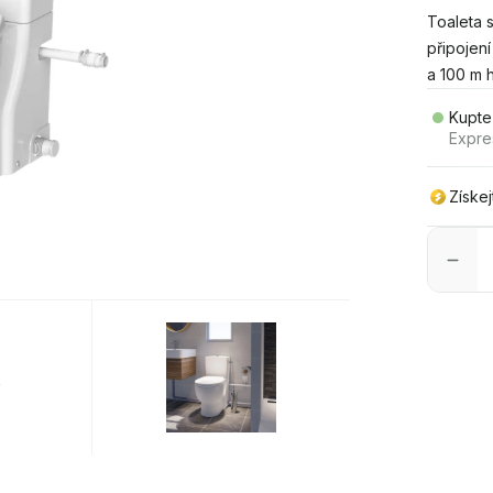
Toaleta 
připojen
a 100 m h
Kupte
Expre
Získe