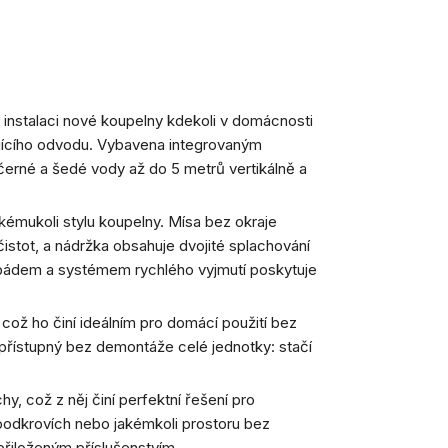
o instalaci nové koupelny kdekoli v domácnosti
jícího odvodu. Vybavena integrovaným
erné a šedé vody až do 5 metrů vertikálně a
akémukoli stylu koupelny. Mísa bez okraje
istot, a nádržka obsahuje dvojité splachování
ým pádem a systémem rychlého vyjmutí poskytuje
 což ho činí ideálním pro domácí použití bez
je přístupný bez demontáže celé jednotky: stačí
y, což z něj činí perfektní řešení pro
 podkrovích nebo jakémkoli prostoru bez
přiloženým příslušenstvím.