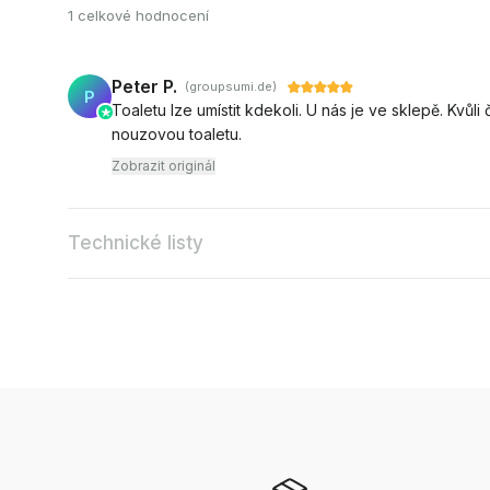
1 celkové hodnocení
Peter P.
(groupsumi.de)
P
Toaletu lze umístit kdekoli. U nás je ve sklepě. Kvů
nouzovou toaletu.
Zobrazit originál
Technické listy