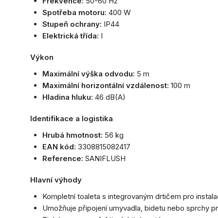
Frekvence:
50-60 Hz
Spotřeba motoru:
400 W
Stupeň ochrany:
IP44
Elektrická třída:
I
Výkon
Maximální výška odvodu:
5 m
Maximální horizontální vzdálenost:
100 m
Hladina hluku:
46 dB(A)
Identifikace a logistika
Hrubá hmotnost:
56 kg
EAN kód:
3308815082417
Reference:
SANIFLUSH
Hlavní výhody
Kompletní toaleta s integrovaným drtičem pro instala
Umožňuje připojení umyvadla, bidetu nebo sprchy pr