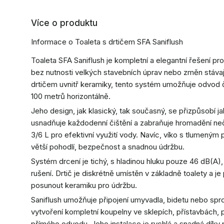
Více o produktu
Informace o Toaleta s drtičem SFA Saniflush
Toaleta SFA Saniflush je kompletní a elegantní řešení pr
bez nutnosti velkých stavebních úprav nebo změn stáva
drtičem uvnitř keramiky, tento systém umožňuje odvod č
100 metrů horizontálně.
Jeho design, jak klasický, tak současný, se přizpůsobí j
usnadňuje každodenní čištění a zabraňuje hromadění neč
3/6 L pro efektivní využití vody. Navíc, víko s tlumen
větší pohodlí, bezpečnost a snadnou údržbu.
Systém drcení je tichý, s hladinou hluku pouze 46 dB(A),
rušení. Drtič je diskrétně umístěn v základně toalety a 
posunout keramiku pro údržbu.
Saniflush umožňuje připojení umyvadla, bidetu nebo sprch
vytvoření kompletní koupelny ve sklepích, přístavbách,
přímého odvodu. Jeho instalace je rychlá a snadná díky 