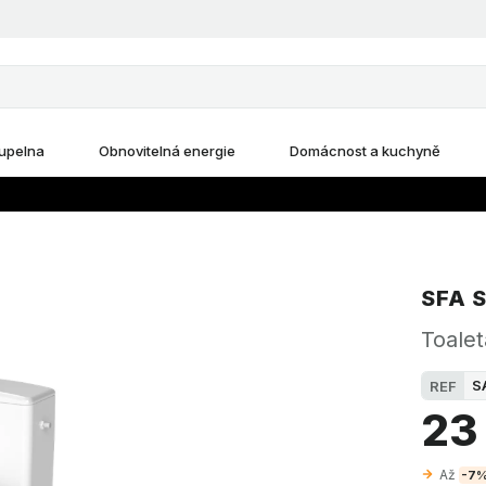
upelna
Obnovitelná energie
Domácnost a kuchyně
SFA 
Toalet
S
REF
23
Až
-7