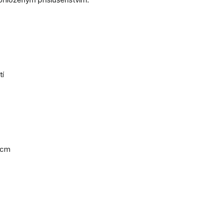
tí
 cm