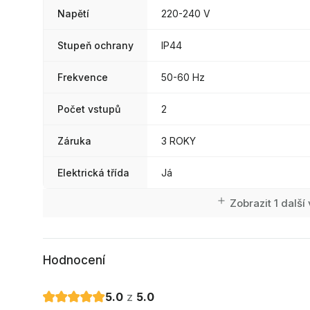
Napětí
220-240 V
Stupeň ochrany
IP44
Frekvence
50-60 Hz
Počet vstupů
2
Záruka
3 ROKY
Elektrická třída
Já
Zobrazit 1 další 
Hodnocení
5.0
z
5.0