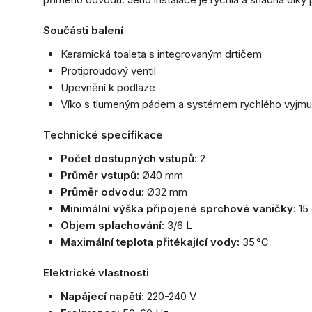
Součásti balení
Keramická toaleta s integrovaným drtičem
Protiproudový ventil
Upevnění k podlaze
Víko s tlumeným pádem a systémem rychlého vyjmu
Technické specifikace
Počet dostupných vstupů:
2
Průměr vstupů:
Ø40 mm
Průměr odvodu:
Ø32 mm
Minimální výška připojené sprchové vaničky:
15
Objem splachování:
3/6 L
Maximální teplota přitékající vody:
35 °C
Elektrické vlastnosti
Napájecí napětí:
220-240 V