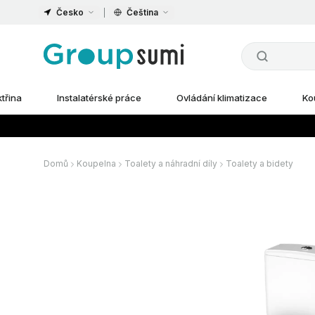
Česko
Čeština
ktřina
Instalatérské práce
Ovládání klimatizace
Ko
Domů
Koupelna
Toalety a náhradní díly
Toalety a bidety