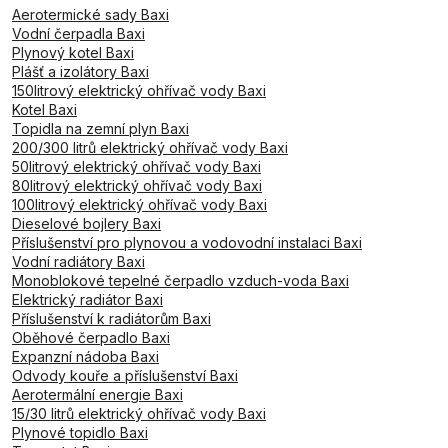
Aerotermické sady Baxi
Vodní čerpadla Baxi
Plynový kotel Baxi
Plášť a izolátory Baxi
150litrový elektrický ohřívač vody Baxi
Kotel Baxi
Topidla na zemní plyn Baxi
200/300 litrů elektrický ohřívač vody Baxi
50litrový elektrický ohřívač vody Baxi
80litrový elektrický ohřívač vody Baxi
100litrový elektrický ohřívač vody Baxi
Dieselové bojlery Baxi
Příslušenství pro plynovou a vodovodní instalaci Baxi
Vodní radiátory Baxi
Monoblokové tepelné čerpadlo vzduch-voda Baxi
Elektrický radiátor Baxi
Příslušenství k radiátorům Baxi
Oběhové čerpadlo Baxi
Expanzní nádoba Baxi
Odvody kouře a příslušenství Baxi
Aerotermální energie Baxi
15/30 litrů elektrický ohřívač vody Baxi
Plynové topidlo Baxi