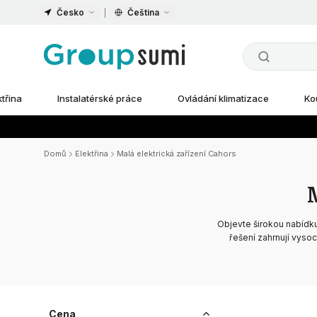
Česko
Čeština
ktřina
Instalatérské práce
Ovládání klimatizace
Ko
Domů
Elektřina
Malá elektrická zařízení Cahors
Objevte širokou nabídk
řešení zahrnují vysoce
Cena