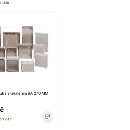
duktů
íruba s těsněním BA 270 MM
Kč
oručení