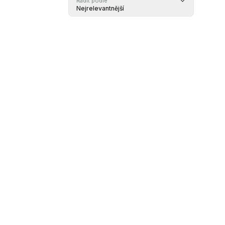
Řadit podle
Nejrelevantnější