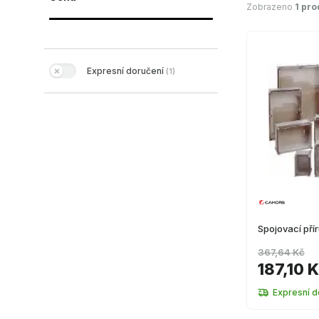
Zobrazeno
1 pro
Expresní doručení
(
1
)
Spojovací př
367,64 Kč
187,10 
Expresní d