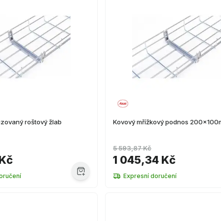
izovaný roštový žlab
Kovový mřížkový podnos 200x10
5 593,87 Kč
 Kč
1 045,34 Kč
oručení
Expresní doručení