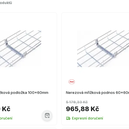
roduktů
ížková podložka 100x60mm
Nerezová mřížková podnos 60x6
5 179,33 Kč
9 Kč
965,88 Kč
oručení
Expresní doručení