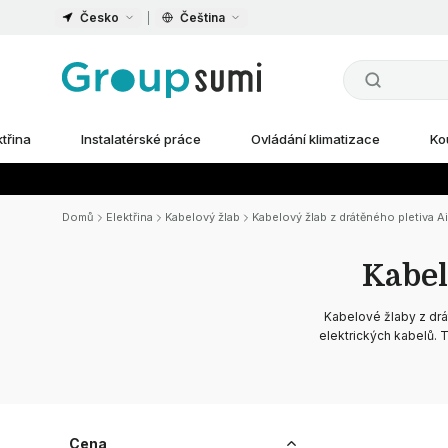
Česko
Čeština
ktřina
Instalatérské práce
Ovládání klimatizace
Ko
Domů
Elektřina
Kabelový žlab
Kabelový žlab z drátěného pletiva A
Kabel
Kabelové žlaby z dr
elektrických kabelů. 
Cena