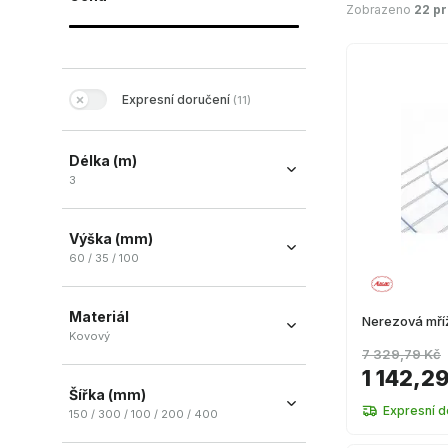
Zobrazeno
22 p
Expresní doručení
(
11
)
Délka (m)
3
3
(
18
)
Výška (mm)
60 / 35 / 100
60
(
13
)
Materiál
35
Nerezová mř
(
3
)
Kovový
100
(
2
)
7 329,79 Kč
Kovový
(
22
)
1 142,2
Šířka (mm)
Expresní d
150 / 300 / 100 / 200 / 400