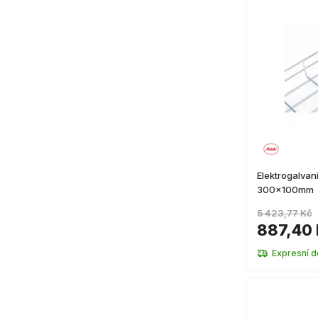
Elektrogalvan
300x100mm
5 423,77 Kč
887,40
Expresní d