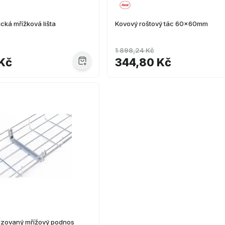
ická mřížková lišta
Kovový roštový tác 60x60mm
1 898,24 Kč
Kč
344,80 Kč
nizovaný mřížový podnos