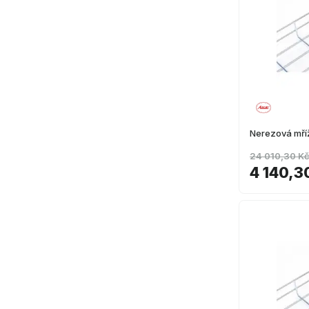
Nerezová mř
24 010,30 K
4 140,3