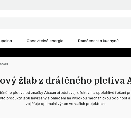
upelna
Obnovitelná energie
Domácnost a kuchyně
iscan
ový žlab z drátěného pletiva 
átěného pletiva od značky
Aiscan
představují efektivní a spolehlivé řešení p
Tyto produkty jsou navrženy s ohledem na vysokou mechanickou odolnost a 
zajišťuje optimální výkon ve vašich projektech.