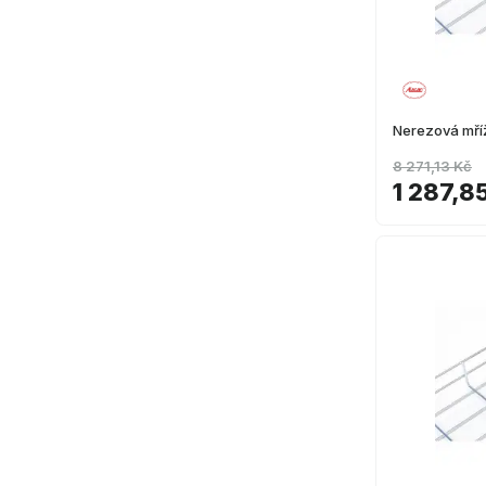
Nerezová mř
8 271,13 Kč
1 287,8