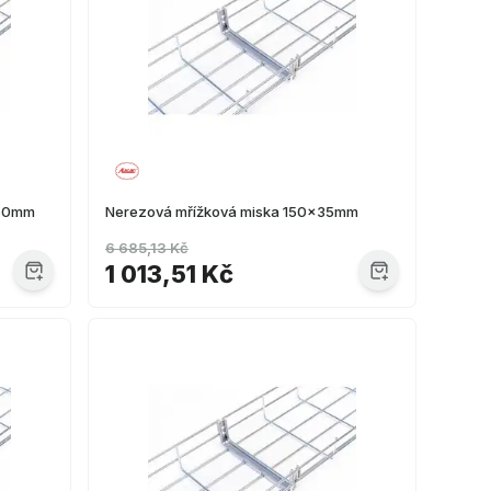
x60mm
Nerezová mřížková miska 150x35mm
6 685,13 Kč
1 013,51 Kč