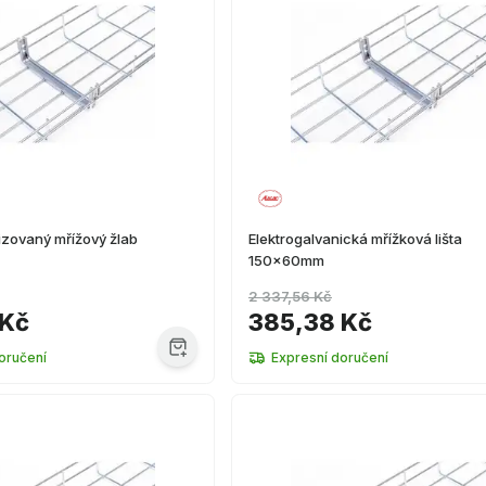
izovaný mřížový žlab
Elektrogalvanická mřížková lišta
150x60mm
2 337,56 Kč
 Kč
385,38 Kč
oručení
Expresní doručení