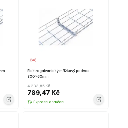
0mm
Elektrogalvanický mřížkový podnos
300x60mm
4 233,85 Kč
789,47 Kč
Expresní doručení