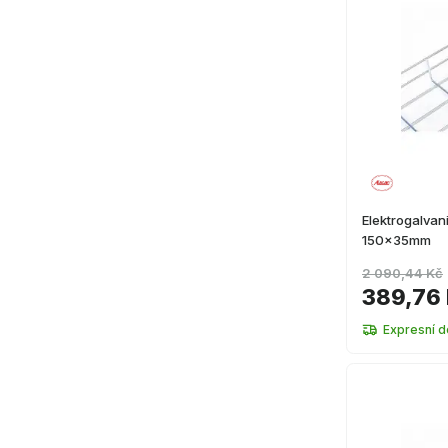
Elektrogalvan
150x35mm
2 090,44 Kč
389,76
Expresní d