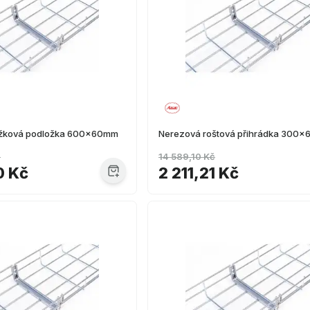
ížková podložka 600x60mm
Nerezová roštová přihrádka 300
č
14 589,10 Kč
0 Kč
2 211,21 Kč