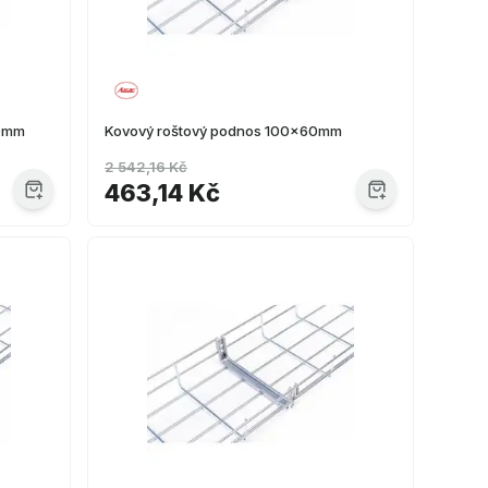
60mm
Kovový roštový podnos 100x60mm
2 542,16 Kč
463,14 Kč