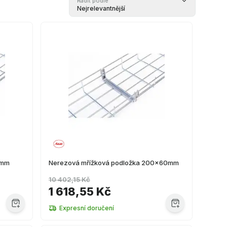
Řadit podle
Nejrelevantnější
0mm
Nerezová mřížková podložka 200x60mm
10 402,15 Kč
1 618,55 Kč
Expresní doručení