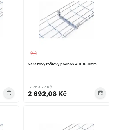
Nerezový roštový podnos 400x60mm
17 763,77 Kč
2 692,08 Kč