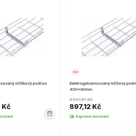
nizovaný mřížkový podnos
Elektrogalvanizovaný mřížový pod
400x60mm
5 437,87 Kč
6 Kč
897,12 Kč
oručení
Expresní doručení