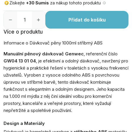
Získejte
+30 Sumis
za nákup tohoto produktu
Přidat do košíku
Více o produktu
Informace o Dávkovač pěny 1000ml stříbrný ABS
Manuální pěnový dávkovač Genwec
, referenční číslo
GW04 13 01 04
, je efektivní a odolný dávkovač, navržený pro
hygienické a praktické řešení v toaletách s vysokou frekvencí
uživatelů. Vyroben z vysoce odolného ABS s povrchovou
úpravou ve stříbrné barvě, tento dávkovač kombinuje
funkčnost s elegantním a odolným designem. Jeho kapacita
na 1.000 ml mýdla z něj činí ideální volbu pro komerční
prostory, kanceláře a veřejné prostory, které vyžadují
nepřetržité a spolehlivé používání.
Design a Materiály
Dávkovač je kompletně vyroben z
stříbrného ABS
materiálu,