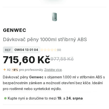
GENWEC
Dávkovač pěny 1000ml stříbrný ABS
GW04 13 01 04
REF
(
0
)
715,60 Kč
977,55 Kč
Až
pro profesionály.
Zjistěte více
.
-8%
Dávkovač pěny
Genwec
s objemem 1.000 ml v stříbrném ABS s
bezpečnostním zámkem a možností otevření bez klíče. Ideální
pro rostlinné nebo syntetické mýdlo.
Kupte nyní a doručíme to mezi
19.
a
24. srpna