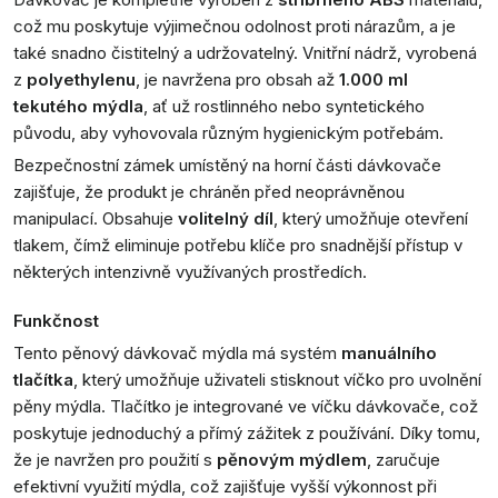
což mu poskytuje výjimečnou odolnost proti nárazům, a je
také snadno čistitelný a udržovatelný. Vnitřní nádrž, vyrobená
z
polyethylenu
, je navržena pro obsah až
1.000 ml
tekutého mýdla
, ať už rostlinného nebo syntetického
původu, aby vyhovovala různým hygienickým potřebám.
Bezpečnostní zámek umístěný na horní části dávkovače
zajišťuje, že produkt je chráněn před neoprávněnou
manipulací. Obsahuje
volitelný díl
, který umožňuje otevření
tlakem, čímž eliminuje potřebu klíče pro snadnější přístup v
některých intenzivně využívaných prostředích.
Funkčnost
Tento pěnový dávkovač mýdla má systém
manuálního
tlačítka
, který umožňuje uživateli stisknout víčko pro uvolnění
pěny mýdla. Tlačítko je integrované ve víčku dávkovače, což
poskytuje jednoduchý a přímý zážitek z používání. Díky tomu,
že je navržen pro použití s
pěnovým mýdlem
, zaručuje
efektivní využití mýdla, což zajišťuje vyšší výkonnost při