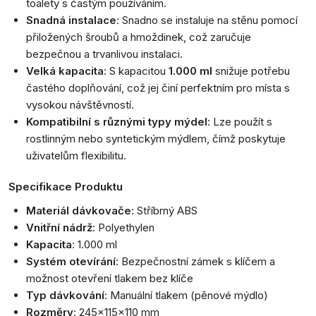
toalety s častým používáním.
Snadná instalace
: Snadno se instaluje na stěnu pomocí
přiložených šroubů a hmoždinek, což zaručuje
bezpečnou a trvanlivou instalaci.
Velká kapacita
: S kapacitou
1.000 ml
snižuje potřebu
častého doplňování, což jej činí perfektním pro místa s
vysokou návštěvností.
Kompatibilní s různými typy mýdel
: Lze použít s
rostlinným nebo syntetickým mýdlem, čímž poskytuje
uživatelům flexibilitu.
Specifikace Produktu
Materiál dávkovače
: Stříbrný ABS
Vnitřní nádrž
: Polyethylen
Kapacita
: 1.000 ml
Systém otevírání
: Bezpečnostní zámek s klíčem a
možnost otevření tlakem bez klíče
Typ dávkování
: Manuální tlakem (pěnové mýdlo)
Rozměry
: 245x115x110 mm