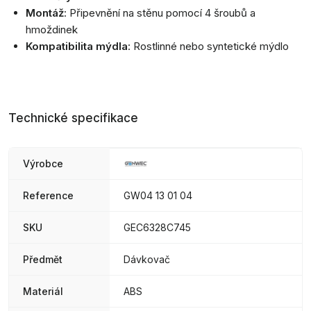
Montáž
: Připevnění na stěnu pomocí 4 šroubů a
hmoždinek
Kompatibilita mýdla
: Rostlinné nebo syntetické mýdlo
Technické specifikace
Výrobce
Reference
GW04 13 01 04
SKU
GEC6328C745
Předmět
Dávkovač
Materiál
ABS