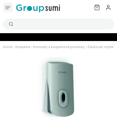
Domů
Koupelna
Komunity a koupelnové pomůcky
Dávkovač mýdla