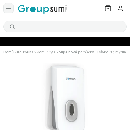
Domů
Koupelna
Komunity a koupelnové pomůcky
Dávkovač mýdla