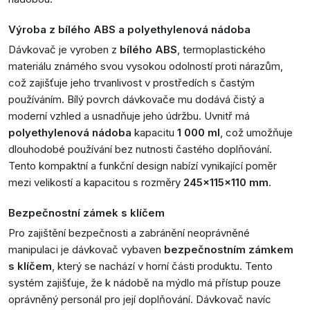
Výroba z bílého ABS a polyethylenová nádoba
Dávkovač je vyroben z
bílého ABS
, termoplastického
materiálu známého svou vysokou odolností proti nárazům,
což zajišťuje jeho trvanlivost v prostředích s častým
používáním. Bílý povrch dávkovače mu dodává čistý a
moderní vzhled a usnadňuje jeho údržbu. Uvnitř má
polyethylenová nádoba
kapacitu
1 000 ml
, což umožňuje
dlouhodobé používání bez nutnosti častého doplňování.
Tento kompaktní a funkční design nabízí vynikající poměr
mezi velikostí a kapacitou s rozměry
245x115x110 mm
.
Bezpečnostní zámek s klíčem
Pro zajištění bezpečnosti a zabránění neoprávněné
manipulaci je dávkovač vybaven
bezpečnostním zámkem
s klíčem
, který se nachází v horní části produktu. Tento
systém zajišťuje, že k nádobě na mýdlo má přístup pouze
oprávněný personál pro její doplňování. Dávkovač navíc