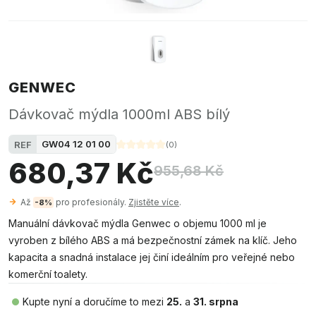
GENWEC
Dávkovač mýdla 1000ml ABS bílý
GW04 12 01 00
REF
(
0
)
680,37 Kč
955,68 Kč
Až
pro profesionály.
Zjistěte více
.
-8%
Manuální dávkovač mýdla Genwec o objemu 1000 ml je
vyroben z bílého ABS a má bezpečnostní zámek na klíč. Jeho
kapacita a snadná instalace jej činí ideálním pro veřejné nebo
komerční toalety.
Kupte nyní a doručíme to mezi
25.
a
31. srpna