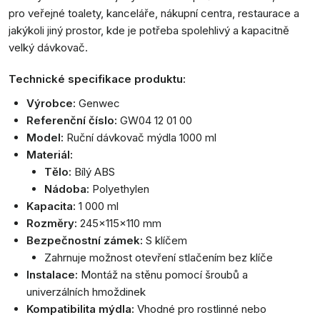
pro veřejné toalety, kanceláře, nákupní centra, restaurace a
jakýkoli jiný prostor, kde je potřeba spolehlivý a kapacitně
velký dávkovač.
Technické specifikace produktu:
Výrobce:
Genwec
Referenční číslo:
GW04 12 01 00
Model:
Ruční dávkovač mýdla 1000 ml
Materiál:
Tělo:
Bílý ABS
Nádoba:
Polyethylen
Kapacita:
1 000 ml
Rozměry:
245x115x110 mm
Bezpečnostní zámek:
S klíčem
Zahrnuje možnost otevření stlačením bez klíče
Instalace:
Montáž na stěnu pomocí šroubů a
univerzálních hmoždinek
Kompatibilita mýdla:
Vhodné pro rostlinné nebo