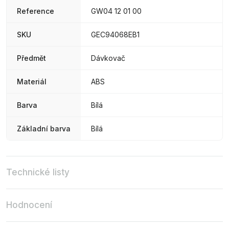
Reference
GW04 12 01 00
SKU
GEC94068EB1
Předmět
Dávkovač
Materiál
ABS
Barva
Bílá
Základní barva
Bílá
Technické listy
Hodnocení