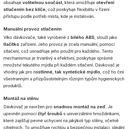
obsahuje
volitelnou součást
, která umožňuje
otevření
stlačením bez klíče
, což poskytuje flexibilitu v řízení
přístupu podle potřeb místa, kde je instalován.
Manuální provoz stlačením
Víko dávkovače, také vyrobené z
bílého ABS
, slouží jako
tlačítko
zařízení. Jeho provoz je zcela manuální, pomocí
stlačení, což usnadňuje jeho použití pro každého. Tento
mechanismus je trvanlivý a efektivní, poskytuje správné
množství tekutého mýdla při každém stlačení. Dávkovač je
vhodný jak pro
rostlinné, tak syntetické mýdlo
, což ho činí
všestranným a přizpůsobitelným různým typům hygienických
produktů.
Montáž na stěnu
Dávkovač je navržen pro
snadnou montáž na zeď
. Je
upevněn pomocí
čtyř šroubů
s univerzálními hmoždinkami,
které zajišťují pevné uchycení na jakýkoli typ stěny, včetně
cihelných. To umožňuje rychlou a bezpečnou instalaci, ideální