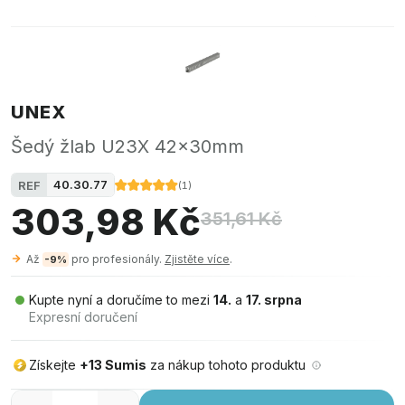
UNEX
Šedý žlab U23X 42x30mm
40.30.77
REF
(
1
)
303,98 Kč
351,61 Kč
Až
pro profesionály.
Zjistěte více
.
-9%
Kupte nyní a doručíme to mezi
14.
a
17. srpna
Expresní doručení
Získejte
+13 Sumis
za nákup tohoto produktu