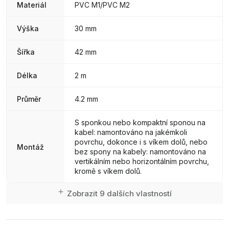
Materiál
PVC M1/PVC M2
Výška
30 mm
Šířka
42 mm
Délka
2 m
Průměr
4.2 mm
S sponkou nebo kompaktní sponou na
kabel: namontováno na jakémkoli
povrchu, dokonce i s víkem dolů, nebo
Montáž
bez spony na kabely: namontováno na
vertikálním nebo horizontálním povrchu,
kromě s víkem dolů.
Zobrazit 9 dalších vlastností