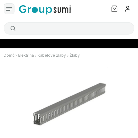
Domů
Elektřina
Kabelové žlaby
Žlaby