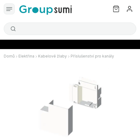
Domů
Elektřina
Kabelové žlaby
Příslušenství pro kanály