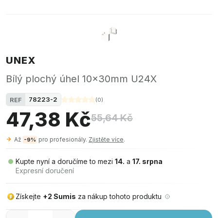
UNEX
Bílý plochý úhel 10x30mm U24X
78223-2
REF
(
0
)
47,38 Kč
55,64 Kč
Až
pro profesionály.
Zjistěte více
.
-9%
Kupte nyní a doručíme to mezi
14.
a
17. srpna
Expresní doručení
Získejte
+2 Sumis
za nákup tohoto produktu