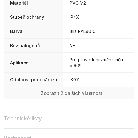
Materiál
PVC M2
Stupeň ochrany
IP4X
Barva
Bílá RAL9010
Bez halogenů
NE
Pro provedení změn směru
Aplikace
o 90º.
Odolnost proti nárazu
IK07
Zobrazit 2 dalších vlastností
Technické listy