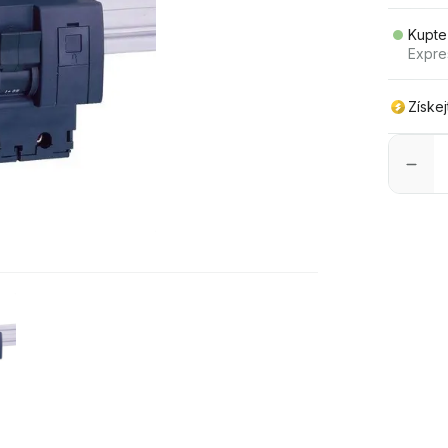
Kupte
Expre
Získe