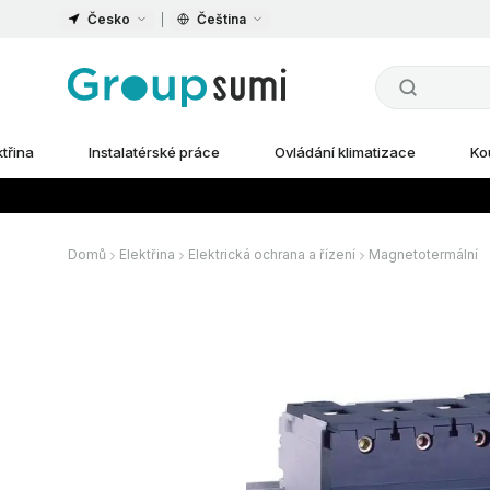
Česko
Čeština
ktřina
Instalatérské práce
Ovládání klimatizace
Ko
Domů
Elektřina
Elektrická ochrana a řízení
Magnetotermální