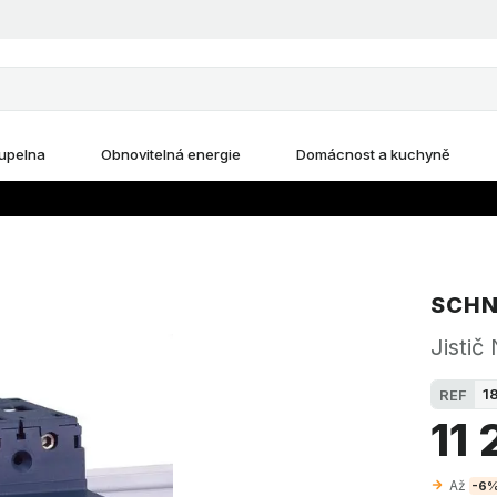
upelna
Obnovitelná energie
Domácnost a kuchyně
SCHN
Jisti
1
REF
11
Až
-6