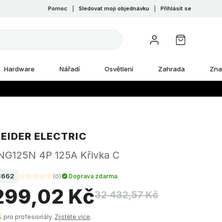
Pomoc
|
Sledovat moji objednávku
|
Přihlásit se
Hardware
Nářadí
Osvětlení
Zahrada
Zna
EIDER ELECTRIC
č NG125N 4P 125A Křivka C
8662
Doprava zdarma
(
0
)
 299,02 Kč
32 432,57 Kč
pro profesionály.
Zjistěte více
.
%