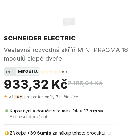
SCHNEIDER ELECTRIC
Vestavná rozvodná skříň MINI PRAGMA 18
modulů slepé dveře
MIP20118
REF
(
0
)
933,32 Kč
2 185,94 Kč
Až
pro profesionály.
Zjistěte více
.
-6%
Kupte nyní a doručíme to mezi
14.
a
17. srpna
Expresní doručení
Získejte
+39 Sumis
za nákup tohoto produktu