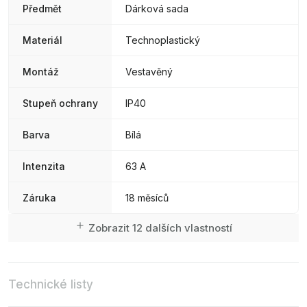
Předmět
Dárková sada
Materiál
Technoplastický
Montáž
Vestavěný
Stupeň ochrany
IP40
Barva
Bílá
Intenzita
63 A
Záruka
18 měsíců
Zobrazit 12 dalších vlastností
Technické listy