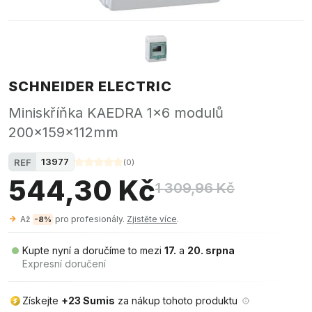
SCHNEIDER ELECTRIC
Miniskříňka KAEDRA 1x6 modulů
200x159x112mm
13977
REF
(
0
)
544,30 Kč
1 309,96 Kč
Až
pro profesionály.
Zjistěte více
.
-8%
Kupte nyní a doručíme to mezi
17.
a
20. srpna
Expresní doručení
Získejte
+23 Sumis
za nákup tohoto produktu