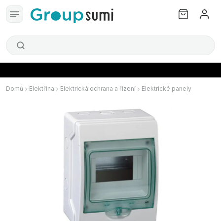
Domů
Elektřina
Elektrická ochrana a řízení
Elektrické panely