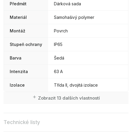
Předmět
Dárková sada
Materiál
Samohašivý polymer
Montáž
Povrch
Stupeň ochrany
IP65
Barva
Šedá
Intenzita
63 A
Izolace
Třída II, dvojitá izolace
Zobrazit 13 dalších vlastností
Technické listy